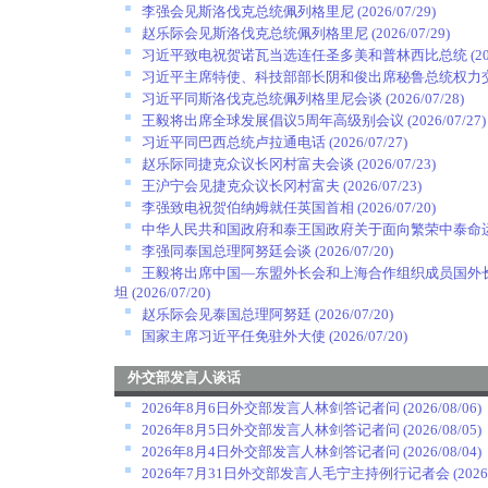
李强会见斯洛伐克总统佩列格里尼
(2026/07/29)
赵乐际会见斯洛伐克总统佩列格里尼
(2026/07/29)
习近平致电祝贺诺瓦当选连任圣多美和普林西比总统
(2
习近平主席特使、科技部部长阴和俊出席秘鲁总统权力
习近平同斯洛伐克总统佩列格里尼会谈
(2026/07/28)
王毅将出席全球发展倡议5周年高级别会议
(2026/07/27)
习近平同巴西总统卢拉通电话
(2026/07/27)
赵乐际同捷克众议长冈村富夫会谈
(2026/07/23)
王沪宁会见捷克众议长冈村富夫
(2026/07/23)
李强致电祝贺伯纳姆就任英国首相
(2026/07/20)
中华人民共和国政府和泰王国政府关于面向繁荣中泰命
李强同泰国总理阿努廷会谈
(2026/07/20)
王毅将出席中国—东盟外长会和上海合作组织成员国外
坦
(2026/07/20)
赵乐际会见泰国总理阿努廷
(2026/07/20)
国家主席习近平任免驻外大使
(2026/07/20)
外交部发言人谈话
2026年8月6日外交部发言人林剑答记者问
(2026/08/06)
2026年8月5日外交部发言人林剑答记者问
(2026/08/05)
2026年8月4日外交部发言人林剑答记者问
(2026/08/04)
2026年7月31日外交部发言人毛宁主持例行记者会
(2026