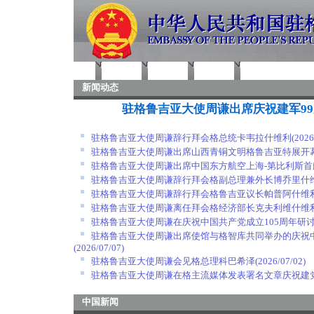
首页
中国新闻
大使信息
使馆信息
外交部发言人谈
新闻动态
驻格鲁吉亚大使周谦出席庆祝建军9
驻格鲁吉亚大使周谦辞行拜会格总统卡韦拉什维利
(2026
驻格鲁吉亚大使周谦出席山西青铜文明格鲁吉亚特展开
驻格鲁吉亚大使周谦出席中国东方航空上海-第比利斯首
驻格鲁吉亚大使周谦辞行拜会格副总理兼外长博乔里什
驻格鲁吉亚大使周谦辞行拜会格鲁吉亚议长帕普阿什维
驻格鲁吉亚大使周谦离任拜会格经济部长克夫利维什维
驻格鲁吉亚大使周谦在庆祝中国共产党成立105周年研
驻格鲁吉亚大使周谦出席使馆与格智库共同举办的庆祝中
(2026/07/07)
驻格鲁吉亚大使周谦会见格总理科巴希泽
(2026/07/02)
驻格鲁吉亚大使周谦在格主流媒体发表署名文章庆祝建党
中国新闻