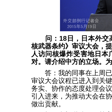
问：
18
日，
日本外交
核武器条约
》审议大会
，
人访问核爆炸受害地日本
对
。
请介绍中方的立场
。
答：我的同事在上周已经
审议大会议程已进入到关
务实、协作的态度处理会
引入进来，为推动大会在
做出贡献。