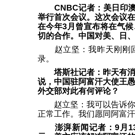
CNBC
记者：美日印
举行首次会议。这次会议
在今年
3
月曾宣布将在气候
切的合作。中国对美、日
赵立坚：我昨天刚刚回
录。
塔斯社
记者：昨天有
说，
中国驻
阿富汗
大使王
外交部对此有何评论？
赵立坚：我可以告诉你的
正常工作。我们愿同阿富
澎湃新闻
记者：
9
月
1