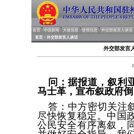
首页
中国新闻
大使信息
使馆信息
外交部发言人谈话
首页
>
外交部发言人谈话
外交部发言
2
问：据报道，叙利
马士革，宣布叙政府倒
答：中方密切关注
尽快恢复稳定。中国
公民安全有序离叙，