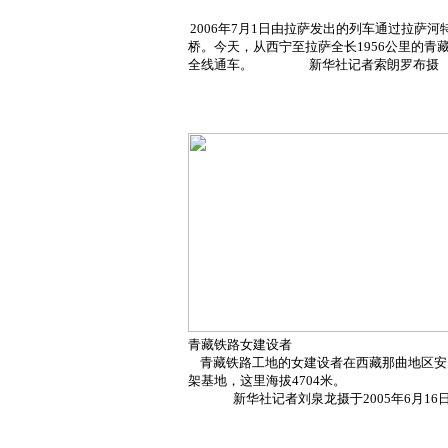
2006
年
7
月
1
日
由拉萨发出的列车通过拉萨河
桥。今天，从西宁至拉萨全长
1956
公里的青
全线通车。
新华社记者索朗罗布摄
青藏铁路女建设者
青藏铁路工地的女建设者在西藏那曲地区安
架基地，这里海拔
4704
米
。
新华社记者刘泉龙摄于
2005
年
6
月
16