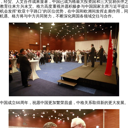
，经贸、人文合作成果显著，中国已成为格最大投资国和三大贸易伙伴
教育往来方兴未艾。格方高度重视并愿积极参与中国国家主席习近平提出
机会发挥“欧亚十字路口”的区位优势，在中国和欧洲间发挥走廊作用，
机遇。格方将与中方共同努力，不断深化两国各领域交往与合作。
国成立66周年，祝愿中国更加繁荣昌盛，中格关系取得新的更大发展