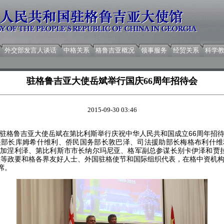
外交部发言人谈话
中格关系
格鲁吉亚概况
领事服务
经贸关系
科学
驻格鲁吉亚大使岳斌举行国庆66周年招待会
2015-09-30 03:46
，驻格鲁吉亚大使岳斌在第比利斯举行庆祝中华人民共和国成立66周年招
展部长库姆希什维利、侨民国务部长敦巴泽、司法援助部长梅格布利什维
加涅利泽、第比利斯市市长纳尔玛尼亚、格军副总参谋长别卡伊泽和贾
长等政要和格各界友好人士、外国驻格使节和国际组织代表，在格中资机
席。