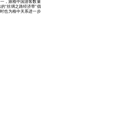
之一，旅格中国游客数量
的“丝绸之路经济带”倡
同时也为格中关系进一步
。