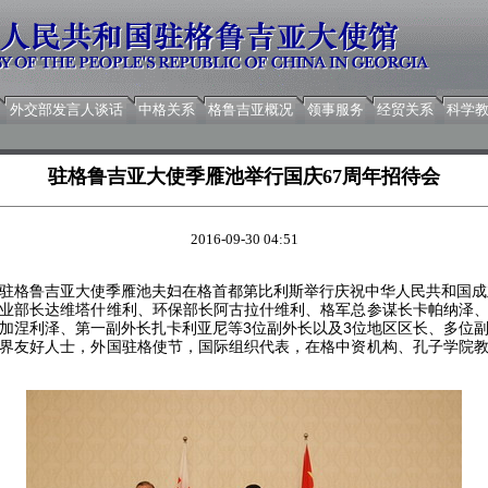
外交部发言人谈话
中格关系
格鲁吉亚概况
领事服务
经贸关系
科学
驻格鲁吉亚大使季雁池举行国庆67周年招待会
2016-09-30 04:51
，驻格鲁吉亚大使季雁池夫妇在格首都第比利斯举行庆祝中华人民共和国成
业部长达维塔什维利、环保部长阿古拉什维利、格军总参谋长卡帕纳泽
加涅利泽、第一副外长扎卡利亚尼等3位副外长以及3位地区区长、多位
界友好人士，外国驻格使节，国际组织代表，在格中资机构、孔子学院