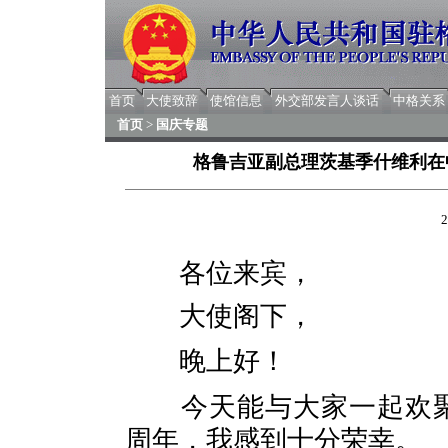
首页
大使致辞
使馆信息
外交部发言人谈话
中格关系
首页
>
国庆专题
格鲁吉亚副总理茨基季什维利在
2
各位来宾，
大使阁下，
晚上好！
今天能与大家一起欢
周年，我感到十分荣幸。