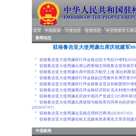
首页
中国新闻
大使信息
使馆信息
外交部发言人谈
新闻动态
驻格鲁吉亚大使周谦出席庆祝建军9
驻格鲁吉亚大使周谦辞行拜会格总统卡韦拉什维利
(2026
驻格鲁吉亚大使周谦出席山西青铜文明格鲁吉亚特展开
驻格鲁吉亚大使周谦出席中国东方航空上海-第比利斯首
驻格鲁吉亚大使周谦辞行拜会格副总理兼外长博乔里什
驻格鲁吉亚大使周谦辞行拜会格鲁吉亚议长帕普阿什维
驻格鲁吉亚大使周谦离任拜会格经济部长克夫利维什维
驻格鲁吉亚大使周谦在庆祝中国共产党成立105周年研
驻格鲁吉亚大使周谦出席使馆与格智库共同举办的庆祝中
(2026/07/07)
驻格鲁吉亚大使周谦会见格总理科巴希泽
(2026/07/02)
驻格鲁吉亚大使周谦在格主流媒体发表署名文章庆祝建党
中国新闻