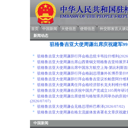
首页
中国新闻
大使信息
使馆信息
外交部发言人谈
新闻动态
驻格鲁吉亚大使周谦出席庆祝建军9
驻格鲁吉亚大使周谦辞行拜会格总统卡韦拉什维利
(2026
驻格鲁吉亚大使周谦出席山西青铜文明格鲁吉亚特展开
驻格鲁吉亚大使周谦出席中国东方航空上海-第比利斯首
驻格鲁吉亚大使周谦辞行拜会格副总理兼外长博乔里什
驻格鲁吉亚大使周谦辞行拜会格鲁吉亚议长帕普阿什维
驻格鲁吉亚大使周谦离任拜会格经济部长克夫利维什维
驻格鲁吉亚大使周谦在庆祝中国共产党成立105周年研
驻格鲁吉亚大使周谦出席使馆与格智库共同举办的庆祝中
(2026/07/07)
驻格鲁吉亚大使周谦会见格总理科巴希泽
(2026/07/02)
驻格鲁吉亚大使周谦在格主流媒体发表署名文章庆祝建党
中国新闻