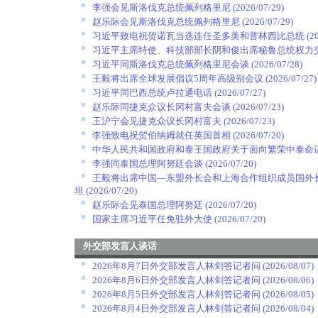
李强会见斯洛伐克总统佩列格里尼
(2026/07/29)
赵乐际会见斯洛伐克总统佩列格里尼
(2026/07/29)
习近平致电祝贺诺瓦当选连任圣多美和普林西比总统
(2
习近平主席特使、科技部部长阴和俊出席秘鲁总统权力
习近平同斯洛伐克总统佩列格里尼会谈
(2026/07/28)
王毅将出席全球发展倡议5周年高级别会议
(2026/07/27)
习近平同巴西总统卢拉通电话
(2026/07/27)
赵乐际同捷克众议长冈村富夫会谈
(2026/07/23)
王沪宁会见捷克众议长冈村富夫
(2026/07/23)
李强致电祝贺伯纳姆就任英国首相
(2026/07/20)
中华人民共和国政府和泰王国政府关于面向繁荣中泰命
李强同泰国总理阿努廷会谈
(2026/07/20)
王毅将出席中国—东盟外长会和上海合作组织成员国外
坦
(2026/07/20)
赵乐际会见泰国总理阿努廷
(2026/07/20)
国家主席习近平任免驻外大使
(2026/07/20)
外交部发言人谈话
2026年8月7日外交部发言人林剑答记者问
(2026/08/07)
2026年8月6日外交部发言人林剑答记者问
(2026/08/06)
2026年8月5日外交部发言人林剑答记者问
(2026/08/05)
2026年8月4日外交部发言人林剑答记者问
(2026/08/04)