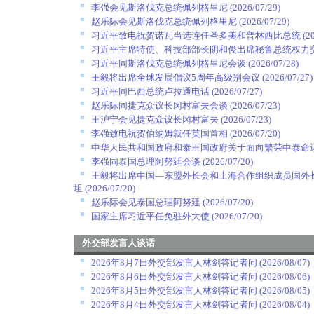
李强会见斯洛伐克总统佩列格里尼
(2026/07/29)
赵乐际会见斯洛伐克总统佩列格里尼
(2026/07/29)
习近平致电祝贺诺瓦当选连任圣多美和普林西比总统
(2
习近平主席特使、科技部部长阴和俊出席秘鲁总统权力
习近平同斯洛伐克总统佩列格里尼会谈
(2026/07/28)
王毅将出席全球发展倡议5周年高级别会议
(2026/07/27)
习近平同巴西总统卢拉通电话
(2026/07/27)
赵乐际同捷克众议长冈村富夫会谈
(2026/07/23)
王沪宁会见捷克众议长冈村富夫
(2026/07/23)
李强致电祝贺伯纳姆就任英国首相
(2026/07/20)
中华人民共和国政府和泰王国政府关于面向繁荣中泰命
李强同泰国总理阿努廷会谈
(2026/07/20)
王毅将出席中国—东盟外长会和上海合作组织成员国外
坦
(2026/07/20)
赵乐际会见泰国总理阿努廷
(2026/07/20)
国家主席习近平任免驻外大使
(2026/07/20)
外交部发言人谈话
2026年8月7日外交部发言人林剑答记者问
(2026/08/07)
2026年8月6日外交部发言人林剑答记者问
(2026/08/06)
2026年8月5日外交部发言人林剑答记者问
(2026/08/05)
2026年8月4日外交部发言人林剑答记者问
(2026/08/04)