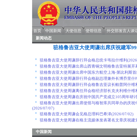
首页
中国新闻
大使信息
使馆信息
外交部发言人谈
新闻动态
驻格鲁吉亚大使周谦出席庆祝建军9
驻格鲁吉亚大使周谦辞行拜会格总统卡韦拉什维利
(2026
驻格鲁吉亚大使周谦出席山西青铜文明格鲁吉亚特展开
驻格鲁吉亚大使周谦出席中国东方航空上海-第比利斯首
驻格鲁吉亚大使周谦辞行拜会格副总理兼外长博乔里什
驻格鲁吉亚大使周谦辞行拜会格鲁吉亚议长帕普阿什维
驻格鲁吉亚大使周谦离任拜会格经济部长克夫利维什维
驻格鲁吉亚大使周谦在庆祝中国共产党成立105周年研
驻格鲁吉亚大使周谦出席使馆与格智库共同举办的庆祝中
(2026/07/07)
驻格鲁吉亚大使周谦会见格总理科巴希泽
(2026/07/02)
驻格鲁吉亚大使周谦在格主流媒体发表署名文章庆祝建党
中国新闻