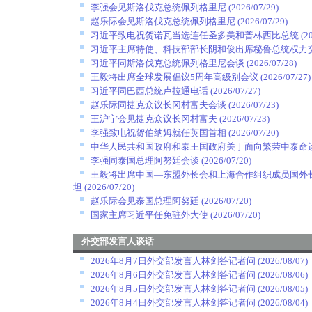
李强会见斯洛伐克总统佩列格里尼
(2026/07/29)
赵乐际会见斯洛伐克总统佩列格里尼
(2026/07/29)
习近平致电祝贺诺瓦当选连任圣多美和普林西比总统
(2
习近平主席特使、科技部部长阴和俊出席秘鲁总统权力
习近平同斯洛伐克总统佩列格里尼会谈
(2026/07/28)
王毅将出席全球发展倡议5周年高级别会议
(2026/07/27)
习近平同巴西总统卢拉通电话
(2026/07/27)
赵乐际同捷克众议长冈村富夫会谈
(2026/07/23)
王沪宁会见捷克众议长冈村富夫
(2026/07/23)
李强致电祝贺伯纳姆就任英国首相
(2026/07/20)
中华人民共和国政府和泰王国政府关于面向繁荣中泰命
李强同泰国总理阿努廷会谈
(2026/07/20)
王毅将出席中国—东盟外长会和上海合作组织成员国外
坦
(2026/07/20)
赵乐际会见泰国总理阿努廷
(2026/07/20)
国家主席习近平任免驻外大使
(2026/07/20)
外交部发言人谈话
2026年8月7日外交部发言人林剑答记者问
(2026/08/07)
2026年8月6日外交部发言人林剑答记者问
(2026/08/06)
2026年8月5日外交部发言人林剑答记者问
(2026/08/05)
2026年8月4日外交部发言人林剑答记者问
(2026/08/04)