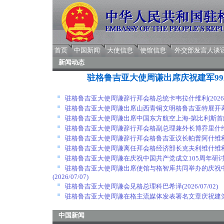
首页
中国新闻
大使信息
使馆信息
外交部发言人谈
新闻动态
驻格鲁吉亚大使周谦出席庆祝建军9
驻格鲁吉亚大使周谦辞行拜会格总统卡韦拉什维利
(2026
驻格鲁吉亚大使周谦出席山西青铜文明格鲁吉亚特展开
驻格鲁吉亚大使周谦出席中国东方航空上海-第比利斯首
驻格鲁吉亚大使周谦辞行拜会格副总理兼外长博乔里什
驻格鲁吉亚大使周谦辞行拜会格鲁吉亚议长帕普阿什维
驻格鲁吉亚大使周谦离任拜会格经济部长克夫利维什维
驻格鲁吉亚大使周谦在庆祝中国共产党成立105周年研
驻格鲁吉亚大使周谦出席使馆与格智库共同举办的庆祝中
(2026/07/07)
驻格鲁吉亚大使周谦会见格总理科巴希泽
(2026/07/02)
驻格鲁吉亚大使周谦在格主流媒体发表署名文章庆祝建党
中国新闻