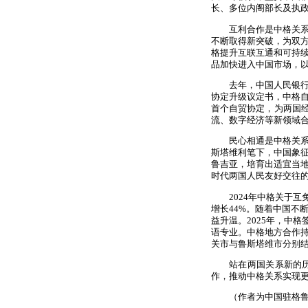
长、多位内阁部长及执
互利合作是中格关系持
不断取得新突破，为双
格提升互联互通和可持续
品加快进入中国市场，以
去年，中国人民银行与
协定升级议定书，中格自
首个自贸协定，为两国经
流、数字经济等新领域
民心相通是中格关系行
斯塔维利笔下，中国象征
鲁吉亚，培育出适宜当地
时代两国人民友好交往
2024年中格关于互免
增长44%。随着中国不
益升温。2025年，中
语专业。中格地方合作持
关市与鲁斯塔维市分别结
站在两国关系新的历史
作，推动中格关系实现
（作者为中国驻格鲁