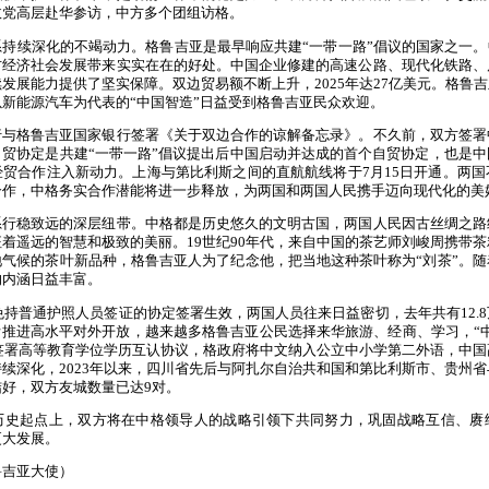
政党高层赴华参访，中方多个团组访格。
续深化的不竭动力。格鲁吉亚是最早响应共建“一带一路”倡议的国家之一。中
方经济社会发展带来实实在在的好处。中国企业修建的高速公路、现代化铁路、
发展能力提供了坚实保障。双边贸易额不断上升，2025年达27亿美元。格鲁
新能源汽车为代表的“中国智造”日益受到格鲁吉亚民众欢迎。
格鲁吉亚国家银行签署《关于双边合作的谅解备忘录》。不久前，双方签署
贸协定是共建“一带一路”倡议提出后中国启动并达成的首个自贸协定，也是
贸合作注入新动力。上海与第比利斯之间的直航航线将于7月15日开通。两
合作，中格务实合作潜能将进一步释放，为两国和两国人民携手迈向现代化的美
稳致远的深层纽带。中格都是历史悠久的文明古国，两国人民因古丝绸之路
着遥远的智慧和极致的美丽。19世纪90年代，来自中国的茶艺师刘峻周携带
气候的茶叶新品种，格鲁吉亚人为了纪念他，把当地这种茶叶称为“刘茶”。
的内涵日益丰富。
持普通护照人员签证的协定签署生效，两国人员往来日益密切，去年共有12.
断推进高水平对外开放，越来越多格鲁吉亚公民选择来华旅游、经商、学习，“中
格签署高等教育学位学历互认协议，格政府将中文纳入公立中小学第二外语，中
续深化，2023年以来，四川省先后与阿扎尔自治共和国和第比利斯市、贵州
好，双方友城数量已达9对。
起点上，双方将在中格领导人的战略引领下共同努力，巩固战略互信、赓
更大发展。
吉亚大使）