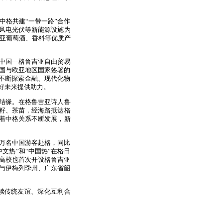
格共建“一带一路”合作
风电光伏等新能源设施为
吉亚葡萄酒、香料等优质产
中国—格鲁吉亚自由贸易
中国与欧亚地区国家签署的
国不断探索金融、现代化物
好未来提供助力。
结缘。在格鲁吉亚诗人鲁
茶籽、茶苗，经海路抵达格
随着中格关系不断发展，新
8万名中国游客赴格，同比
文热”和“中国热”在格日
国高校也首次开设格鲁吉亚
省与伊梅列季州、广东省韶
续传统友谊、深化互利合