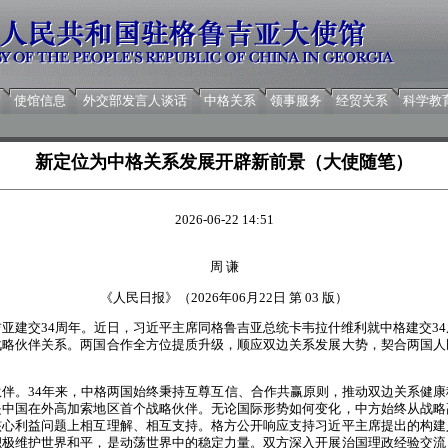
使馆信息
外交部发言人谈话
中格关系
领事服务
经贸关系
科学教
新定位为中格关系发展开辟新前景（大使随笔）
2026-06-22 14:51
周 谦
《人民日报》（2026年06月22日 第 03 版）
亚建交34周年。近日，习近平主席同格鲁吉亚总统卡韦拉什维利就中格建交3
战略伙伴关系。两国合作全方位提质升级，顺应双边关系发展大势，契合两国人
。34年来，中格两国始终秉持互尊互信、合作共赢原则，推动双边关系健康
是中国在外高加索地区首个战略伙伴。无论国际形势如何变化，中方始终从战略
核心利益问题上相互理解、相互支持。格方公开响应支持习近平主席提出的构建
积极维护世界和平，是动荡世界中的稳定力量。双方深入开展治国理政经验交流