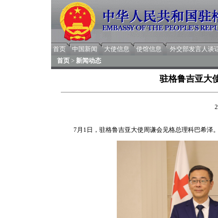
首页
中国新闻
大使信息
使馆信息
外交部发言人谈
首页
>
新闻动态
驻格鲁吉亚大
2
7月1日，驻格鲁吉亚大使周谦会见格总理科巴希泽