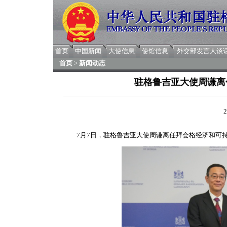
首页
中国新闻
大使信息
使馆信息
外交部发言人谈
首页
>
新闻动态
驻格鲁吉亚大使周谦离
2
7月7日，驻格鲁吉亚大使周谦离任拜会格经济和可