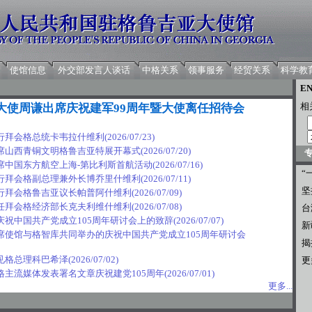
使馆信息
外交部发言人谈话
中格关系
领事服务
经贸关系
科学教
EN
相
大使周谦出席庆祝建军99周年暨大使离任招待会
行拜会格总统卡韦拉什维利
(2026/07/23)
席山西青铜文明格鲁吉亚特展开幕式
(2026/07/20)
席中国东方航空上海-第比利斯首航活动
(2026/07/16)
“
行拜会格副总理兼外长博乔里什维利
(2026/07/11)
坚
行拜会格鲁吉亚议长帕普阿什维利
(2026/07/09)
任拜会格经济部长克夫利维什维利
(2026/07/08)
台
庆祝中国共产党成立105周年研讨会上的致辞
(2026/07/07)
新
席使馆与格智库共同举办的庆祝中国共产党成立105周年研讨会
揭
见格总理科巴希泽
(2026/07/02)
更多
格主流媒体发表署名文章庆祝建党105周年
(2026/07/01)
更多...