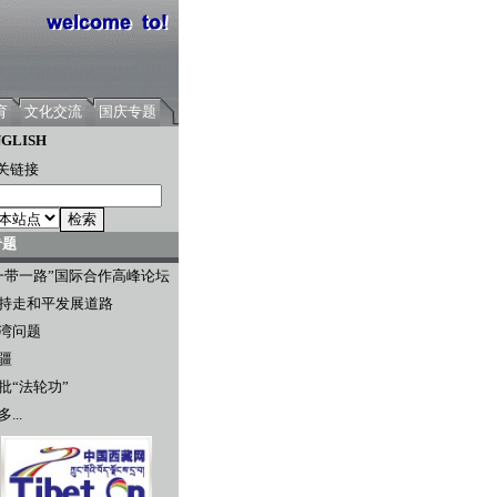
育
文化交流
国庆专题
GLISH
关链接
专题
一带一路”国际合作高峰论坛
持走和平发展道路
湾问题
疆
批“法轮功”
...