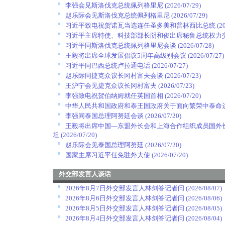
李强会见斯洛伐克总统佩列格里尼
(2026/07/29)
赵乐际会见斯洛伐克总统佩列格里尼
(2026/07/29)
习近平致电祝贺诺瓦当选连任圣多美和普林西比总统
(2
习近平主席特使、科技部部长阴和俊出席秘鲁总统权力
习近平同斯洛伐克总统佩列格里尼会谈
(2026/07/28)
王毅将出席全球发展倡议5周年高级别会议
(2026/07/27)
习近平同巴西总统卢拉通电话
(2026/07/27)
赵乐际同捷克众议长冈村富夫会谈
(2026/07/23)
王沪宁会见捷克众议长冈村富夫
(2026/07/23)
李强致电祝贺伯纳姆就任英国首相
(2026/07/20)
中华人民共和国政府和泰王国政府关于面向繁荣中泰命
李强同泰国总理阿努廷会谈
(2026/07/20)
王毅将出席中国—东盟外长会和上海合作组织成员国外
坦
(2026/07/20)
赵乐际会见泰国总理阿努廷
(2026/07/20)
国家主席习近平任免驻外大使
(2026/07/20)
外交部发言人谈话
2026年8月7日外交部发言人林剑答记者问
(2026/08/07)
2026年8月6日外交部发言人林剑答记者问
(2026/08/06)
2026年8月5日外交部发言人林剑答记者问
(2026/08/05)
2026年8月4日外交部发言人林剑答记者问
(2026/08/04)