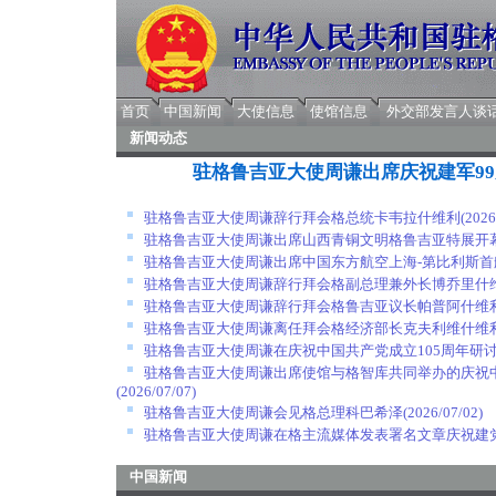
首页
中国新闻
大使信息
使馆信息
外交部发言人谈
新闻动态
驻格鲁吉亚大使周谦出席庆祝建军9
驻格鲁吉亚大使周谦辞行拜会格总统卡韦拉什维利
(2026
驻格鲁吉亚大使周谦出席山西青铜文明格鲁吉亚特展开
驻格鲁吉亚大使周谦出席中国东方航空上海-第比利斯首
驻格鲁吉亚大使周谦辞行拜会格副总理兼外长博乔里什
驻格鲁吉亚大使周谦辞行拜会格鲁吉亚议长帕普阿什维
驻格鲁吉亚大使周谦离任拜会格经济部长克夫利维什维
驻格鲁吉亚大使周谦在庆祝中国共产党成立105周年研
驻格鲁吉亚大使周谦出席使馆与格智库共同举办的庆祝中
(2026/07/07)
驻格鲁吉亚大使周谦会见格总理科巴希泽
(2026/07/02)
驻格鲁吉亚大使周谦在格主流媒体发表署名文章庆祝建党
中国新闻