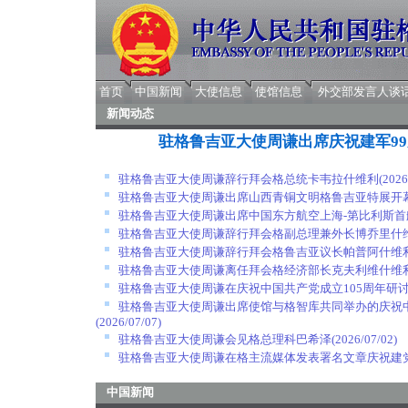
首页
中国新闻
大使信息
使馆信息
外交部发言人谈
新闻动态
驻格鲁吉亚大使周谦出席庆祝建军9
驻格鲁吉亚大使周谦辞行拜会格总统卡韦拉什维利
(2026
驻格鲁吉亚大使周谦出席山西青铜文明格鲁吉亚特展开
驻格鲁吉亚大使周谦出席中国东方航空上海-第比利斯首
驻格鲁吉亚大使周谦辞行拜会格副总理兼外长博乔里什
驻格鲁吉亚大使周谦辞行拜会格鲁吉亚议长帕普阿什维
驻格鲁吉亚大使周谦离任拜会格经济部长克夫利维什维
驻格鲁吉亚大使周谦在庆祝中国共产党成立105周年研
驻格鲁吉亚大使周谦出席使馆与格智库共同举办的庆祝中
(2026/07/07)
驻格鲁吉亚大使周谦会见格总理科巴希泽
(2026/07/02)
驻格鲁吉亚大使周谦在格主流媒体发表署名文章庆祝建党
中国新闻