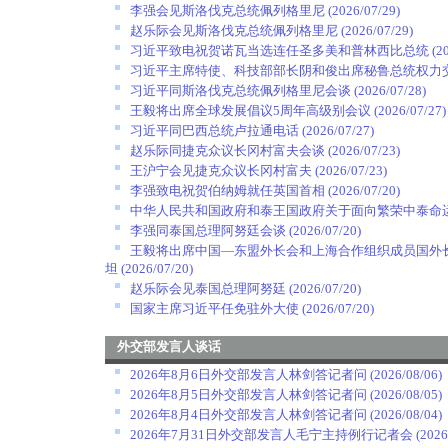
李强会见斯洛伐克总统佩列格里尼
(2026/07/29)
赵乐际会见斯洛伐克总统佩列格里尼
(2026/07/29)
习近平致电祝贺诺瓦当选连任圣多美和普林西比总统
(2
习近平主席特使、科技部部长阴和俊出席秘鲁总统权力
习近平同斯洛伐克总统佩列格里尼会谈
(2026/07/28)
王毅将出席全球发展倡议5周年高级别会议
(2026/07/27)
习近平同巴西总统卢拉通电话
(2026/07/27)
赵乐际同捷克众议长冈村富夫会谈
(2026/07/23)
王沪宁会见捷克众议长冈村富夫
(2026/07/23)
李强致电祝贺伯纳姆就任英国首相
(2026/07/20)
中华人民共和国政府和泰王国政府关于面向繁荣中泰命
李强同泰国总理阿努廷会谈
(2026/07/20)
王毅将出席中国—东盟外长会和上海合作组织成员国外
坦
(2026/07/20)
赵乐际会见泰国总理阿努廷
(2026/07/20)
国家主席习近平任免驻外大使
(2026/07/20)
外交部发言人谈话
2026年8月6日外交部发言人林剑答记者问
(2026/08/06)
2026年8月5日外交部发言人林剑答记者问
(2026/08/05)
2026年8月4日外交部发言人林剑答记者问
(2026/08/04)
2026年7月31日外交部发言人毛宁主持例行记者会
(2026