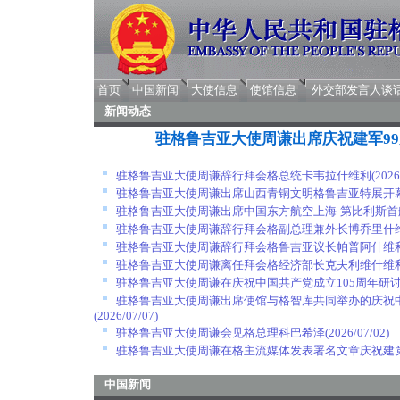
首页
中国新闻
大使信息
使馆信息
外交部发言人谈
新闻动态
驻格鲁吉亚大使周谦出席庆祝建军9
驻格鲁吉亚大使周谦辞行拜会格总统卡韦拉什维利
(2026
驻格鲁吉亚大使周谦出席山西青铜文明格鲁吉亚特展开
驻格鲁吉亚大使周谦出席中国东方航空上海-第比利斯首
驻格鲁吉亚大使周谦辞行拜会格副总理兼外长博乔里什
驻格鲁吉亚大使周谦辞行拜会格鲁吉亚议长帕普阿什维
驻格鲁吉亚大使周谦离任拜会格经济部长克夫利维什维
驻格鲁吉亚大使周谦在庆祝中国共产党成立105周年研
驻格鲁吉亚大使周谦出席使馆与格智库共同举办的庆祝中
(2026/07/07)
驻格鲁吉亚大使周谦会见格总理科巴希泽
(2026/07/02)
驻格鲁吉亚大使周谦在格主流媒体发表署名文章庆祝建党
中国新闻