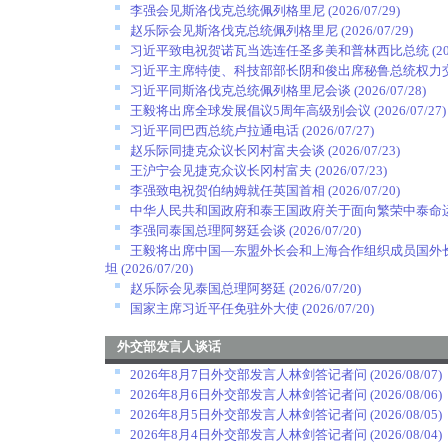
李强会见斯洛伐克总统佩列格里尼
(2026/07/29)
赵乐际会见斯洛伐克总统佩列格里尼
(2026/07/29)
习近平致电祝贺诺瓦当选连任圣多美和普林西比总统
(2
习近平主席特使、科技部部长阴和俊出席秘鲁总统权力
习近平同斯洛伐克总统佩列格里尼会谈
(2026/07/28)
王毅将出席全球发展倡议5周年高级别会议
(2026/07/27)
习近平同巴西总统卢拉通电话
(2026/07/27)
赵乐际同捷克众议长冈村富夫会谈
(2026/07/23)
王沪宁会见捷克众议长冈村富夫
(2026/07/23)
李强致电祝贺伯纳姆就任英国首相
(2026/07/20)
中华人民共和国政府和泰王国政府关于面向繁荣中泰命
李强同泰国总理阿努廷会谈
(2026/07/20)
王毅将出席中国—东盟外长会和上海合作组织成员国外
坦
(2026/07/20)
赵乐际会见泰国总理阿努廷
(2026/07/20)
国家主席习近平任免驻外大使
(2026/07/20)
外交部发言人谈话
2026年8月7日外交部发言人林剑答记者问
(2026/08/07)
2026年8月6日外交部发言人林剑答记者问
(2026/08/06)
2026年8月5日外交部发言人林剑答记者问
(2026/08/05)
2026年8月4日外交部发言人林剑答记者问
(2026/08/04)