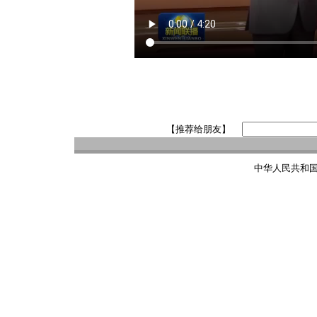
【推荐给朋友】
中华人民共和国