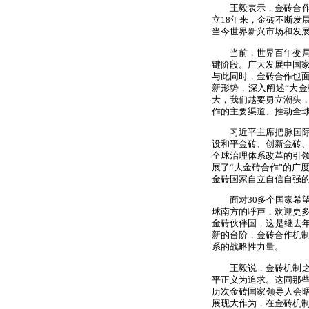
王毅表示，金砖合
立18年来，金砖不断发
当今世界新兴市场和发
当前，世界百年变
键阶段。广大发展中国
与此同时，金砖合作也
新形势，深入阐述“大
大，我们越要勇立潮头
作的主要渠道、推动全
习近平主席把脉国
设和平金砖、创新金砖
全球治理体系改革的引
展了“大金砖合作”的广
金砖国家自立自信自强
面对30多个国家
球南方的呼声，欢迎更
金砖伙伴国，这是继去
新的台阶，金砖合作机
系的战略性力量。
王毅说，金砖机制
平正义为追求。这同那些
历次金砖国家领导人会晤
展现大作为，在金砖机