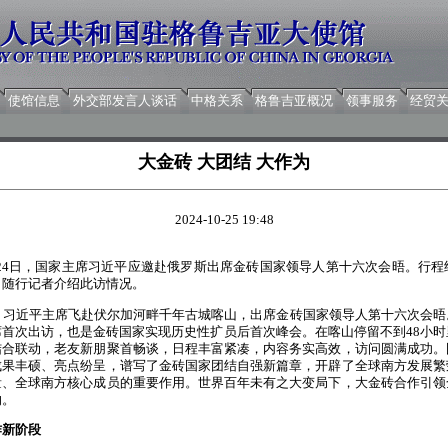
使馆信息
外交部发言人谈话
中格关系
格鲁吉亚概况
领事服务
经贸
大金砖 大团结 大作为
2024-10-25 19:48
2日至24日，国家主席习近平应邀赴俄罗斯出席金砖国家领导人第十六次会晤。行
向随行记者介绍此访情况。
，习近平主席飞赴伏尔加河畔千年古城喀山，出席金砖国家领导人第十六次会晤
首次出访，也是金砖国家实现历史性扩员后首次峰会。在喀山停留不到48小
结合联动，老友新朋聚首畅谈，日程丰富紧凑，内容务实高效，访问圆满成功。
成果丰硕、亮点纷呈，谱写了金砖国家团结自强新篇章，开辟了全球南方发展繁
量、全球南方核心成员的重要作用。世界百年未有之大变局下，大金砖合作引领
响。
作新阶段