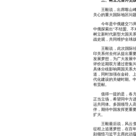
三、树立元首外交
王毅说，出席喀山
关心的重大国际地区问
今年是中俄建交7
中俄探索出“不结盟、不
树立新时代新型大国关系
战史观，共同维护全球
王毅说，此次国际
印关系何去何从提出重
发展梦想，为广大发展
评价近期双方通过密集
具体分歧影响两国关系
道，同时加强在金砖、
代化建设的关键时期。中
有贡献。
值得一提的是，各
正当立场，希望同中方
运共同体。多国领导人
伴，期待中国发挥更重
扩大。
王毅最后说，风云
征程上追逐梦想，在百
刻领悟习近平主席此访