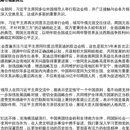
战略引领新典范
峰会期间，习近平主席同多位外国领导人举行双边会晤，并广泛接触与会各方领
题深入交换意见，达成许多新的重要共识。
5周年。习近平主席再次同普京总统举行会晤，续写中俄元首交往佳话。两国元
对抗、不针对第三方”的正确相处之道。双方要秉持永久睦邻友好、全面战略
的典范。两国元首商定，以明年联合国成立80周年暨世界反法西斯战争胜利8
战略稳定和国际公平正义。
社会普遍关注习近平主席同印度总理莫迪的双边会晤，这也是双方5年来首次正
要主张，强调中印应坚持正确战略认知，共谋相邻大国和睦相处、共同发展的光
中国家联合自强作出表率。莫迪总理积极呼应，并就改善两国关系提出具体设想
沟通就解决边境地区有关问题取得重要进展，一致同意从战略高度和长远角度看
大局，加强战略沟通，增进战略互信，共同维护好边境地区和平安宁，推动两国
上海合作组织等多边框架内沟通合作。中国和印度同为文明古国、全球南方重要
印关系从喀山重启再出发，不仅将造福28亿中印两国人民，也将为促进地区
方领导人在同习近平主席交流中，都表示坚定恪守一个中国原则，毫不动摇支持
进一步加强发展战略对接，密切全面战略合作，共同维护全球南方国家的正当权
高度赞赏和感谢中方在巴勒斯坦等问题上秉持的客观公正态度，表示中国是最真
要国际作用。习近平主席同各方亲切友好互动，展现大党大国领袖的人格风范，
变幻志不移，沧海横流破浪行。中国将团结金砖和全球南方伙伴，同国际社会一
年变局中担当作为，在人类文明进步事业中携手奋进。我们要深入学习贯彻党的
蕴含的深邃思想，以更加积极主动的历史担当、更加富有活力的创造精神，在复