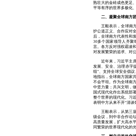
熟壮大的金砖成色更足
平等有序的世界多极化
二、凝聚全球南方
王毅表示，全球南
护公道正义、合作应对
后，全球南方代表性和
30多个国家领导人齐聚
言。各方反对强权霸凌
对发展繁荣的追求、对
近年来，习近平主
发展、安全、治理赤字提
组”、支持全球安全倡议
地指出，全球南方国家
不会平坦。作为全球南
中坚力量；共兴文明，
国式现代化作出系统部
整个世界的现代化。习
表明中方从来不开“清谈
王毅表示，从第三届
级会议，到中非合作论
高质量发展，扩大高水平
同繁荣的世界现代化的