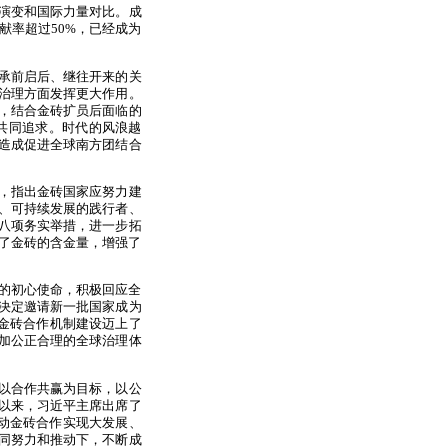
演变和国际力量对比。成
献率超过50%，已经成为
承前启后、继往开来的关
治理方面发挥更大作用。
，结合金砖扩员后面临的
共同追求。时代的风浪越
造成促进全球南方团结合
张，指出金砖国家应努力建
、可持续发展的践行者、
八项务实举措，进一步拓
升了金砖的含金量，增强了
赢的初心使命，积极回应全
决定邀请新一批国家成为
金砖合作机制建设迈上了
加公正合理的全球治理体
以合作共赢为目标，以公
年以来，习近平主席出席了
推动金砖合作实现大发展、
同努力和推动下，不断成