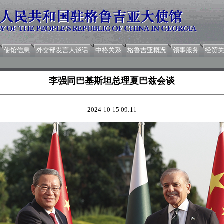
使馆信息
外交部发言人谈话
中格关系
格鲁吉亚概况
领事服务
经贸
李强同巴基斯坦总理夏巴兹会谈
2024-10-15 09:11