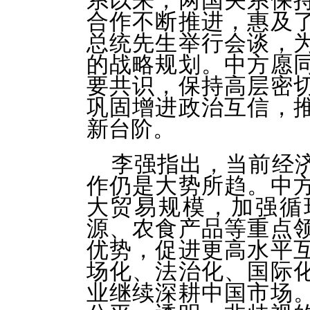
系以来，两国关系保
合作不断推进，惠及
总统先生举行会谈，
的战略规划。中方愿
要共识，保持高层密
巩固增进政治互信，
新台阶。
李强指出，当前经
作仍是大势所趋。中
大贸易规模，加强循
源、农食产品等重点
优势，促进更高水平
场化、法治化、国际
业继续深耕中国市场