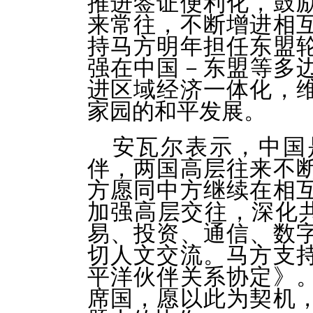
推进签证便利化，鼓
来常往，不断增进相
持马方明年担任东盟
强在中国－东盟等多
进区域经济一体化，
家园的和平发展。
安瓦尔表示，中国
伴，两国高层往来不
方愿同中方继续在相
加强高层交往，深化共
易、投资、通信、数
切人文交流。马方支
平洋伙伴关系协定》
席国，愿以此为契机