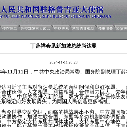
使馆信息
外交部发言人谈话
中格关系
格鲁吉亚概况
领事服务
经贸
丁薛祥会见新加坡总统尚达曼
2024-11-11 20:28
24年11月11日，中共中央政治局常委、国务院副总理丁
。
转达习近平主席对尚达曼总统的亲切问候和良好祝愿。丁
要合作伙伴，人文相通、利益相融，合作潜力巨大。去年
伴关系，中新关系进入新阶段。双方要进一步弘扬传统友
关系稳定向好发展势头，为两国人民创造更多福祉。
，当今世界变乱交织，面临的挑战层出不穷。中方愿同新
强沟通协作，加强在联合国、东盟等多边机制的协调配合
作。中方坚定支持东盟共同体建设，支持东盟中心地位，
同努力，防止外部力量干扰破坏地区发展合作主流，共同