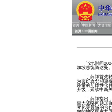
首页
中国新闻
大使信息
首页
>
中国新闻
当地时间20
加坡总统尚达曼
丁薛祥首先
为友好近邻和重
质量的前瞻性伙
升级，延续中新
丁薛祥指出
重大战略问题加
变化等领域的合
内的地区国家共