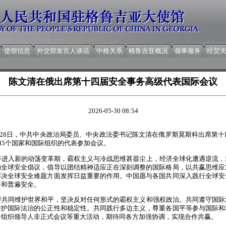
使馆信息
外交部发言人谈话
中格关系
格鲁吉亚概况
领事服务
经贸
陈文清在俄出席第十四届安全事务高级代表国际会议
2026-05-30 08:54
5月28日，中共中央政治局委员、中央政法委书记陈文清在俄罗斯莫斯科出席第
45个国家和国际组织的代表参加会议。
界进入新的动荡变革期，霸权主义与冷战思维甚嚣尘上，经济全球化遭遇逆流，
的全球安全倡议，倡导以团结精神适应正在深刻调整的国际格局，以共赢思维应
解决全球安全难题方面发挥日益重要的作用。中国愿与各国共同深入践行全球安
平和普遍安全。
要共同维护世界和平，坚决反对任何形式的霸权主义和强权政治。共同遵守国际
维护国际法治的公正性和稳定性。共同践行多边主义，尊重各国平等参与国际和
合组织领导人非正式会议等重大活动，期待同各方加强协调，实现合作共赢。