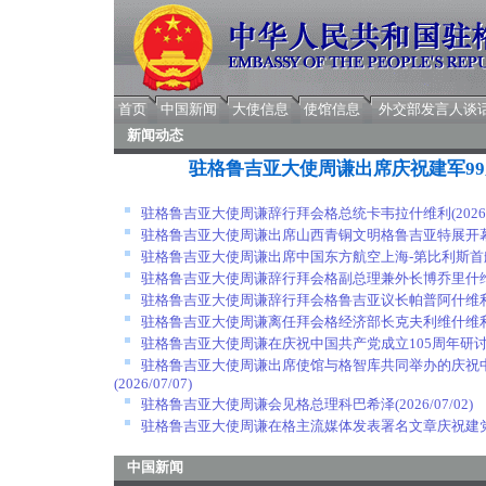
首页
中国新闻
大使信息
使馆信息
外交部发言人谈
新闻动态
驻格鲁吉亚大使周谦出席庆祝建军9
驻格鲁吉亚大使周谦辞行拜会格总统卡韦拉什维利
(2026
驻格鲁吉亚大使周谦出席山西青铜文明格鲁吉亚特展开
驻格鲁吉亚大使周谦出席中国东方航空上海-第比利斯首
驻格鲁吉亚大使周谦辞行拜会格副总理兼外长博乔里什
驻格鲁吉亚大使周谦辞行拜会格鲁吉亚议长帕普阿什维
驻格鲁吉亚大使周谦离任拜会格经济部长克夫利维什维
驻格鲁吉亚大使周谦在庆祝中国共产党成立105周年研
驻格鲁吉亚大使周谦出席使馆与格智库共同举办的庆祝中
(2026/07/07)
驻格鲁吉亚大使周谦会见格总理科巴希泽
(2026/07/02)
驻格鲁吉亚大使周谦在格主流媒体发表署名文章庆祝建党
中国新闻