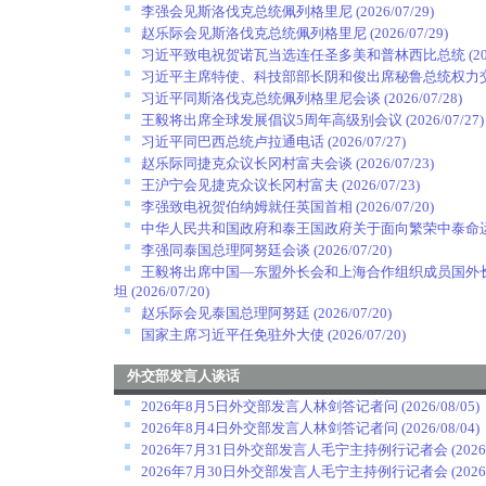
李强会见斯洛伐克总统佩列格里尼
(2026/07/29)
赵乐际会见斯洛伐克总统佩列格里尼
(2026/07/29)
习近平致电祝贺诺瓦当选连任圣多美和普林西比总统
(2
习近平主席特使、科技部部长阴和俊出席秘鲁总统权力
习近平同斯洛伐克总统佩列格里尼会谈
(2026/07/28)
王毅将出席全球发展倡议5周年高级别会议
(2026/07/27)
习近平同巴西总统卢拉通电话
(2026/07/27)
赵乐际同捷克众议长冈村富夫会谈
(2026/07/23)
王沪宁会见捷克众议长冈村富夫
(2026/07/23)
李强致电祝贺伯纳姆就任英国首相
(2026/07/20)
中华人民共和国政府和泰王国政府关于面向繁荣中泰命
李强同泰国总理阿努廷会谈
(2026/07/20)
王毅将出席中国—东盟外长会和上海合作组织成员国外
坦
(2026/07/20)
赵乐际会见泰国总理阿努廷
(2026/07/20)
国家主席习近平任免驻外大使
(2026/07/20)
外交部发言人谈话
2026年8月5日外交部发言人林剑答记者问
(2026/08/05)
2026年8月4日外交部发言人林剑答记者问
(2026/08/04)
2026年7月31日外交部发言人毛宁主持例行记者会
(2026
2026年7月30日外交部发言人毛宁主持例行记者会
(2026