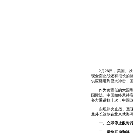
2月28日，美国、
现全面止战还有很长的
供应链遭到巨大冲击，
作为负责任的大国
国际法。中国始终秉持
各方通话数十次，中国
实现停火止战、重
兼外长达尔在北京就海
一、立即停止敌对
二、尽快开启和谈