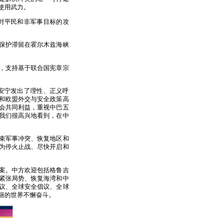
使用武力。
对平民和非军事目标的攻
。
保护滞留在霍尔木兹海峡
，支持基于联合国宪章宗
安宁发出了理性、正义呼
和欧盟外交与安全政策高
会共同利益，重视中巴五
我们很高兴地看到，在中
束军事冲突、恢复地区和
为停火止战、尽快开启和
案。中方欢迎包括格鲁吉
紧张局势、恢复海湾和中
议、全球安全倡议、全球
丽的世界不懈奋斗。