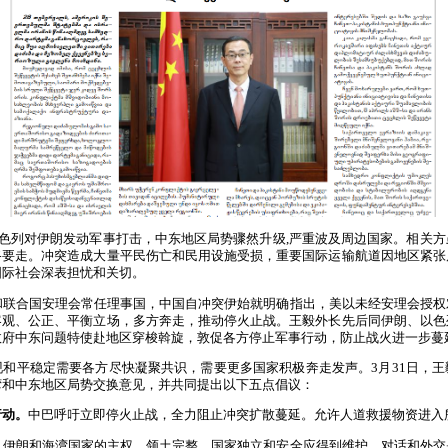
以色列对伊朗发动军事打击，中东地区局势骤然升级,严重波及周边国家。相关
路要走。冲突造成大量平民伤亡和民用设施受损，重要国际运输航道因地区紧张
国际社会深表担忧和关切。
和联合国安理会常任理事国，中国自冲突伊始就明确指出，美以未经安理会授权
客观、公正、平衡立场，多方奔走，推动停火止战。王毅外长先后同伊朗、以色
政府中东问题特使赴地区穿梭斡旋，敦促各方停止军事行动，防止战火进一步蔓
现和平稳定需要各方尽快凝聚共识，需要更多国家积极奔走发声。3月31日，
湾和中东地区局势交换意见，并共同提出以下五点倡议：
行动。
中巴呼吁立即停火止战，全力阻止冲突扩散蔓延。允许人道救援物资进入
。
伊朗和海湾国家的主权、领土完整、国家独立和安全应得到维护。对话和外交