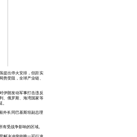
方虽提出停火安排，但距实
局势受阻，全球产业链、
对伊朗发动军事打击违反
列、俄罗斯、海湾国家等
延。
王毅外长同巴基斯坦副总理
所有受战争影响的区域。
是解决冲突的唯一可行途