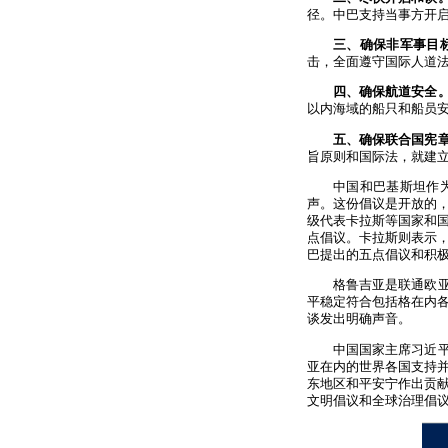
径。中巴支持当事方开
三、确保非军事目
击，全面遵守国际人道
四、确保航道安全
以内海域的船只和船员
五、确保联合国宪
旨原则和国际法，就建
中国和巴基斯坦作
声。这份倡议是开放的
级代表卡拉斯等国家和
点倡议。卡拉斯则表示
巴提出的五点倡议和积极
格鲁吉亚是联通欧
平稳定符合包括格在内
谈发出明确声音。
中国国家主席习近
亚在内的世界各国支持
东地区和平安宁作出贡
文明倡议和全球治理倡