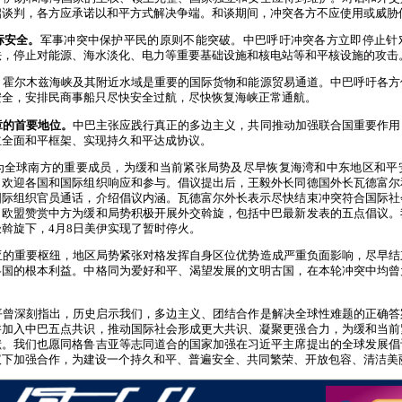
启谈判，各方应承诺以和平方式解决争端。和谈期间，冲突各方不应使用或威胁
标安全。
军事冲突中保护平民的原则不能突破。中巴呼吁冲突各方立即停止针
法，停止对能源、海水淡化、电力等重要基础设施和核电站等和平核设施的攻击
。
霍尔木兹海峡及其附近水域是重要的国际货物和能源贸易通道。中巴呼吁各方
安全，安排民商事船只尽快安全过航，尽快恢复海峡正常通航。
章的首要地位。
中巴主张应践行真正的多边主义，共同推动加强联合国重要作用
立全面和平框架、实现持久和平达成协议。
为全球南方的重要成员，为缓和当前紧张局势及尽早恢复海湾和中东地区和平
，欢迎各国和国际组织响应和参与。倡议提出后，王毅外长同德国外长瓦德富尔
国际组织官员通话，介绍倡议内涵。瓦德富尔外长表示尽快结束冲突符合国际社
，欧盟赞赏中方为缓和局势积极开展外交斡旋，包括中巴最新发表的五点倡议。
斡旋下，4月8日美伊实现了暂时停火。
亚的重要枢纽，地区局势紧张对格发挥自身区位优势造成严重负面影响，尽早结
各国的根本利益。中格同为爱好和平、渴望发展的文明古国，在本轮冲突中均曾
平曾深刻指出，历史启示我们，多边主义、团结合作是解决全球性难题的正确答
并加入中巴五点共识，推动国际社会形成更大共识、凝聚更强合力，为缓和当前
献。我们也愿同格鲁吉亚等志同道合的国家加强在习近平主席提出的全球发展倡
议下加强合作，为建设一个持久和平、普遍安全、共同繁荣、开放包容、清洁美