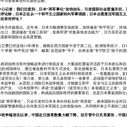
和平与发展事业作出新的贡献。
中心记者：我们注意到，日本“再军事化”加快抬头，引发国际社会普遍关切。
表评论称，日本正在从一个和平主义国家转向军事强国；日本企图复活军国主义
对此有何评论？
有关外媒观点。近年来，日本大幅调整安保政策，加快修改“和平宪法”，持续
出口，图谋修改“无核三原则”，发展所谓“对敌基地攻击能力”，日方高官还
边国家和国际社会高度警惕。
卫费已经连续13年增长，规模在西方国家中居于第二位。欧洲智库统计，日本
一个举着“和平宪法”幌子、喊着“反思战争”号子、自称走着“专守防卫”路子的
本政府始终没有对侵略战争进行彻底反省，大量战犯重返并活跃于日本政坛和自
犯的靖国神社，通过修改教科书等方式淡化、美化侵略史实。日本右翼势力倒
战争罪责而是“为何战败”。日本军国主义从未得到彻底清算，一直蠢蠢欲动，
年《波茨坦公告》第六条、第七条、第九条和第十一条要求，必须毫不留情铲除
日本战争权，从思想上消除日本战争根源，才能建立和平、安全与正义的新秩序
的产业。《日本投降书》承诺“忠诚履行《波茨坦公告》各项规定之义务”。
本作为战败国的国际义务，构成战后国际秩序的重要基石，也是日本重返国际社
谋“再军事化”，只会引发对日本未来向何处去的“再质疑”，换来国际社会对日
的国家警惕和阻止任何复活日本军国主义的危险动向，共同维护来之不易的二战
本轮争端发生以来，中国赴日游客数量大幅下降。但尽管中日关系紧张，中国