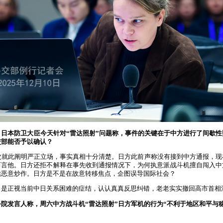
：日本防卫大臣今天针对“雷达照射”问题称，事件的关键在于中方进行了间歇
交部能否予以确认？
次就此阐明严正立场，事实真相十分清楚。日方此前声称没有接到中方通报，现
而言他。日方还拒不解释在事先收到通报情况下，为何执意派战斗机擅自闯入中
续恶意炒作。日方是不是在故意转移焦点，企图误导国际社会？
，是正视当前中日关系困难的症结，认认真真反思纠错，老老实实撤回高市首相
院发言人称，周六中方战斗机“雷达照射”日方军机的行为“不利于地区和平与