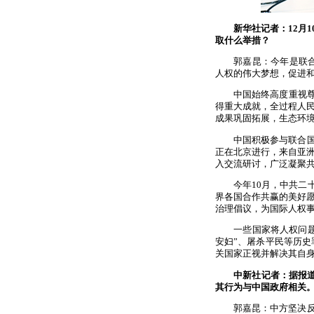
新华社记者：12月
取什么举措？
郭嘉昆：今年是联合
人权的伟大梦想，促进
中国始终高度重视
得重大成就，全过程人
成果巩固拓展，生态环
中国积极参与联合
正在北京进行，来自亚洲
入交流研讨，广泛凝聚
今年10月，中共二
界各国合作共赢的美好
治理倡议，为国际人权
一些国家将人权问
安妇”、屠杀平民等历
关国家正视并解决其自
中新社记者：据报
其行为与中国政府相关
郭嘉昆：中方坚决