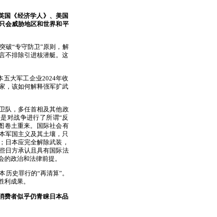
英国《经济学人》、美国
只会威胁地区和世界和平
突破“专守防卫”原则，解
放言不排除引进核潜艇。这
五大军工企业2024年收
国家，该如何解释强军扩武
卫队，多任首相及其他政
是对战争进行了所谓“反
妄图卷土重来。国际社会有
日本军国主义及其土壤，只
；日本应完全解除武装，
这些日方承认且具有国际法
会的政治和法律前提。
本历史罪行的“再清算”。
胜利成果。
消费者似乎仍青睐日本品