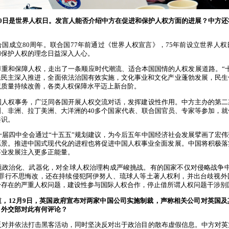
10日是世界人权日。发言人能否介绍中方在促进和保护人权方面的进展？中方
国成立80周年。联合国77年前通过《世界人权宣言》，75年前设立世界人
和保护人权的理念日益深入人心。
尊重和保障人权，走出了一条顺应时代潮流、适合本国国情的人权发展道路。“
民民主深入推进，全面依法治国有效实施，文化事业和文化产业蓬勃发展，民生
境质量持续改善，各类人权保障水平迈上新台阶。
国人权事务，广泛同各国开展人权交流对话，发挥建设性作用。中方主办的第二
、非洲、拉丁美洲、大洋洲的40多个国家代表、联合国官员、专家等参加，
共识。
十届四中全会通过“十五五”规划建议，为今后五年中国经济社会发展擘画了宏
愿景。推进中国式现代化的进程也将促进中国人权事业全面发展。中国将积极落
事业发展注入更多正能量。
题政治化、武器化，对全球人权治理构成严峻挑战。有的国家不仅对侵略战争中
史罪行不思悔改，还在持续侵犯阿伊努人、琉球人等土著人权利，并出台歧视外
身存在的严重人权问题，建设性参与国际人权合作，停止借所谓人权问题干涉别
道，12月9日，英国政府宣布对两家中国公司实施制裁，声称相关公司对英国
。外交部对此有何评论？
反对并依法打击黑客活动，同时坚决反对出于政治目的散布虚假信息。中方对英