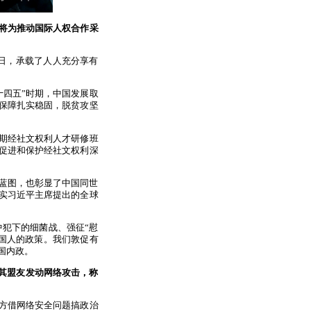
还将为推动国际人权合作采
权日，承载了人人充分享有
十四五”时期，中国发展取
保障扎实稳固，脱贫攻坚
期经社文权利人才研修班
就促进和保护经社文权利深
伟蓝图，也彰显了中国同世
实习近平主席提出的全球
犯下的细菌战、强征“慰
国人的政策。我们敦促有
国内政。
及其盟友发动网络攻击，称
方借网络安全问题搞政治