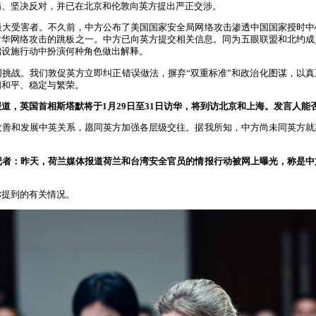
满、坚决反对，并已在北京和伦敦向英方提出严正交涉。
最大受害者。不久前，中方公布了美国国家安全局网络攻击渗透中国国家授时中
对华网络攻击的跳板之一。中方已向英方提交相关信息。同为五眼联盟和北约成
础设施行动中扮演何种角色做出解释。
同挑战。我们敦促英方立即纠正错误做法，摒弃“双重标准”和政治化图谋，以
间和平、稳定与繁荣。
道，英国首相斯塔默将于1月29日至31日访华，将到访北京和上海。发言人能
改善和发展中英关系，愿同英方加强各层级交往。据我所知，中方尚未同英方就
记者：昨天，荷兰媒体报道荷兰和台湾安全官员的情报行动被网上曝光，称是中
你提到的有关情况。