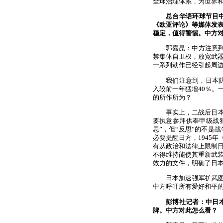
全球治理体系，为世界
总台华语环球节目
《欧亚评论》等媒体发
稳定，值得警惕。中方
郭嘉昆：中方注意到
禁集体自卫权，放宽武器
一系列动作已经引起周
我们注意到，日本防
入较前一年猛增40％。
的所作所为？
事实上，二战后日
要执意参拜供奉甲级战
思”，但“反思”的不是
必要提醒日方，1945
有从政治和法律上限制
不得维持能使其重新武装
效力的文件，明确了日
日本加速强军扩武图
中方呼吁所有爱好和平
彭博社记者：中日
牌。中方对此怎么看？