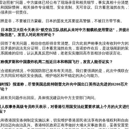
“雷达照射”问题，中方媒体已经公布了现场录音和相关细节，事实真相十分清
法和国际惯例，相关操作专业规范、安全克制、无可非议。日方蓄意滋扰在先，
必须承担一切责任。
明辨是非，不要被日方蒙蔽。日本的盟友尤其要提高警惕，不被日方带节奏。
：日本防卫大臣今天表示“航空自卫队战机从未对中方舰载机使用雷达”，并提
险信息”。发言人对此有何评论？
经回答了有关问题，相信你也听得非常清楚。日方此前声称事先没有收到中方的
前后矛盾的说法充分证明，日本蓄意滋扰在先，造谣炒作在后，是这场闹剧的策
关系困难的症结，认认真真反思纠错，老老实实撤回高市首相涉台错误言论。
道称俄罗斯和中国轰炸机周二抵近日本和韩国飞行，发言人能否证实？
联合巡航的情况，中国国防部已发布有关消息。我们要强调的是，此次中俄联合
双方共同应对地区安全挑战、维护地区和平稳定的决心与能力。
融时报》报道称，尽管美国总统特朗普允许向中国出口英伟达先进的H200芯
评论？
已就有关问题作出回应。具体情况建议向中方主管部门询问。
国人权事务高级专员昨天表示，对香港引用国安法处置要求就上个月的火灾进行
应？
法和香港国安条例制定实施以来，切实维护香港居民依法享有的各项权利和自由
乱到治迈向由治及兴。香港特区政府正有序做好大埔火灾事故善后，妥善安置受