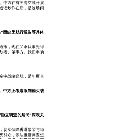
楚。中方在有关海空域开展
造谣炒作在后，是这场闹
出“因缺乏航行通告等具体
通报，现在又承认事先得
划者、肇事方。我们奉劝
空中战略巡航，是年度合
片，中方正考虑限制购买该
独立调查的居民“深表关
，切实保障香港繁荣与稳
灾群众，依法推进调查进