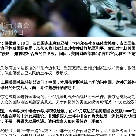
者：据报道，18日，古巴国家主席迪亚斯—卡内尔在社交媒体发帖称，古巴面
本身已构成国际犯罪，若落实将引发流血冲突并破坏地区和平。古巴对包括美国
维侵略，拥有绝对合法的自卫权。同日，美国财政部将9名古巴官员和古巴情
？
反对没有国际法依据的非法单边制裁，坚定支持古巴维护国家主权和安全，敦促
压，停止侵犯古巴人民的生存权、发展权。
：上周美国总统特朗普访问了中国，本周俄罗斯总统也将访问中国。这种元首外
一系列的外交活动，向世界传递怎样的信息？
普京总统对华进行国事访问。中俄是新时代全面战略协作伙伴。普京总统此访期
同关心的国际地区问题交换意见。关于你提到的美国总统访问情况，中方已经发
道，今年以来中非合作取得积极进展，前4个月双边贸易同期首次突破8000
品也在赋能非洲发展建设。非洲多国人士将中非合作称为拉动非洲发展的“加
交，不要一再错失发展机遇。请问发言人如何看待这一现象？
作论坛和共建“一带一路”框架下，中非全方位合作蓬勃发展，助力非洲各国工
在的好处。今年5月1日起，中方对53个非洲建交国全面实施零关税，中国大