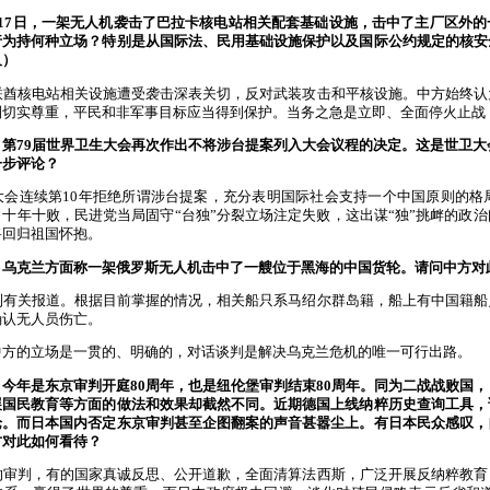
月17日，一架无人机袭击了巴拉卡核电站相关配套基础设施，击中了主厂区外
行为持何种立场？特别是从国际法、民用基础设施保护以及国际公约规定的核安
及）
联酋核电站相关设施遭受袭击深表关切，反对武装攻击和平核设施。中方始终认
到切实尊重，平民和非军事目标应当得到保护。当务之急是立即、全面停火止战
第79届世界卫生大会再次作出不将涉台提案列入大会议程的决定。这是世卫大
一步评论？
会连续第10年拒绝所谓涉台提案，充分表明国际社会支持一个中国原则的格局
十年十败，民进党当局固守“台独”分裂立场注定失败，这出谋“独”挑衅的政
将回归祖国怀抱。
，乌克兰方面称一架俄罗斯无人机击中了一艘位于黑海的中国货轮。请问中方对
到有关报道。根据目前掌握的情况，相关船只系马绍尔群岛籍，船上有中国籍船
确认无人员伤亡。
中方的立场是一贯的、明确的，对话谈判是解决乌克兰危机的唯一可行出路。
今年是东京审判开庭80周年，也是纽伦堡审判结束80周年。同为二战战败国
展国民教育等方面的做法和效果却截然不同。近期德国上线纳粹历史查询工具，
论。而日本国内否定东京审判甚至企图翻案的声音甚嚣尘上。有日本民众感叹，
方对此如何看待？
的审判，有的国家真诚反思、公开道歉，全面清算法西斯，广泛开展反纳粹教育