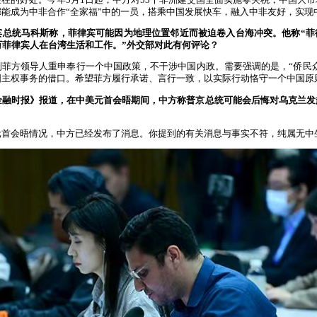
能成为中非合作“全家福”中的一员，搭乘中国发展快车，融入中非友好，实现
宾总统马科斯称，菲律宾可能因为地理位置邻近而被迫卷入台海冲突。他称“菲
万菲律宾人在台湾生活和工作。”外交部对此有何评论？
菲方领导人重申奉行一个中国政策，不干涉中国内政。需要强调的是，“侨民众
国主权事务的借口。希望菲方履行承诺、言行一致，以实际行动恪守一个中国原
金融时报》报道，在中美元首会晤期间，中方称普京总统可能会后悔对乌克兰发
元首会晤情况，中方已经发布了消息。你提到的有关消息与事实不符，纯属无中