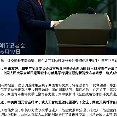
员、外交部长王毅邀请，摩尔多瓦副总理兼外长波普绍伊将于5月21日至25日
，中俄友好、和平与发展委员会双方教育理事会面向两国18－35岁青年开展
前，中国人民大学全球民意调查中心就此举行调查报告新闻发布会表示，逾八成
？
到有关报道。这份调查结果反映了两国友好民意，特别是青年一代希望进一步加
。俄罗斯总统普京将于今日开始对中国的国事访问。我们相信，在习近平主席和
人心，两国青年也将携手汇聚青春力量，为中俄新时代全面战略协作伙伴关系注
报道，中美两国元首会晤时，就人工智能监管问题进行了交流，同意开展对话合
人工智能大国，中美双方应该携手促进人工智能发展和治理，推动人工智能更好
总统访华期间，两国元首就人工智能问题进行了建设性交流，同意开展人工智能