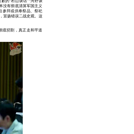
歉的“村山谈话”“河野谈
日本没有彻底清算军国主义
往参拜或供奉祭品、祭祀
设，宣扬错误二战史观。这
彻底切割，真正走和平道