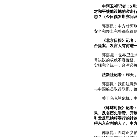
中阿卫视记者：5
对和平核能设施的袭击
态？（今日俄罗斯亦问
郭嘉昆：中方对阿
安全和领土完整都应得
《北京日报》记者：
台提案。发言人有何进
郭嘉昆：世界卫生大
号决议的权威不容置疑。
实现完全统一，台湾必
法新社记者：昨天
郭嘉昆：我们注意
与中国船员取得联系，
关于乌克兰危机，
《环球时报》记者：
果、反省历史罪责、开
引发反思纳粹罪行的讨
得东京审判的人了。中
郭嘉昆：面对正义