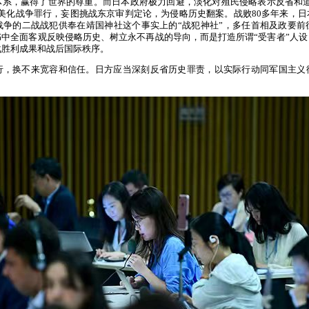
系，赢得了世界的尊重。而日本政府极力回避，淡化对殖民侵略表示反省和道
美化战争罪行，妄图挑战东京审判定论，为侵略历史翻案。战败80多年来，
战争的二战战犯供奉在靖国神社这个事实上的“战犯神社”，多任首相及政要前
中全面客观反映侵略历史、树立永不再战的导向，而是打造所谓“受害者”人
战胜利成果和战后国际秩序。
行，换不来宽容和信任。日方应当深刻反省历史罪责，以实际行动同军国主义