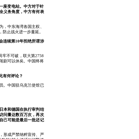
的一座变电站。中方对于针
全义务角度，中方有何表
为，中东海湾各国主权、
，防止战火进一步蔓延。
会连续第10年拒绝所谓涉
牢不可破，联大第2758
治闹剧可以休矣。中国终将
此有何评论？
员。中国驻乌克兰使馆已
，日本和德国在执行审判结
访问量达数百万次，再次
自己可能是最后一批还记
，形成严禁纳粹宣传、严