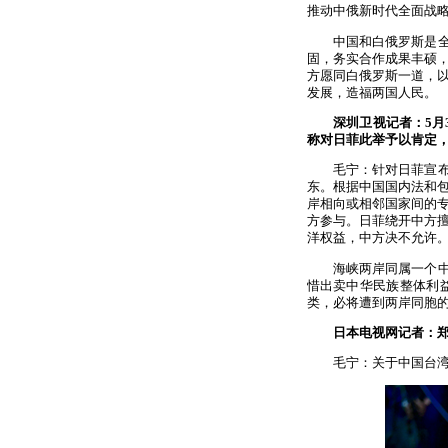
推动中俄新时代全面战
中国和白俄罗斯是
固，务实合作成果丰硕
方愿同白俄罗斯一道，
发展，造福两国人民。
深圳卫视记者：5
称对日菲此举予以肯定
毛宁：针对日菲宣
东。根据中国国内法和
岸相向或相邻国家间的
方参与。日菲绕开中方
洋权益，中方决不允许
海峡两岸同属一个
惜出卖中华民族整体利
类，必将遭到两岸同胞
日本电视网记者：
毛宁：关于中国台