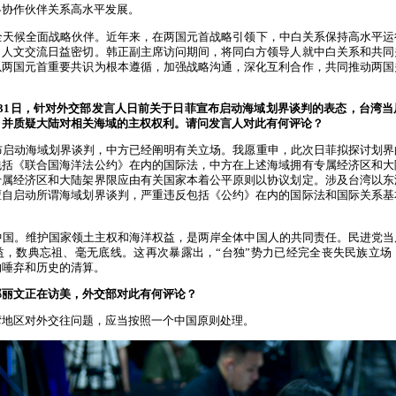
略协作伙伴关系高水平发展。
全天候全面战略伙伴。近年来，在两国元首战略引领下，中白关系保持高水平运
，人文交流日益密切。韩正副主席访问期间，将同白方领导人就中白关系和共同
以两国元首重要共识为根本遵循，加强战略沟通，深化互利合作，共同推动两国
月31日，针对外交部发言人日前关于日菲宣布启动海域划界谈判的表态，台湾
，并质疑大陆对相关海域的主权权利。请问发言人对此有何评论？
布启动海域划界谈判，中方已经阐明有关立场。我愿重申，此次日菲拟探讨划界
包括《联合国海洋法公约》在内的国际法，中方在上述海域拥有专属经济区和大
专属经济区和大陆架界限应由有关国家本着公平原则以协议划定。涉及台湾以东
擅自启动所谓海域划界谈判，严重违反包括《公约》在内的国际法和国际关系基
。
中国。维护国家领土主权和海洋权益，是两岸全体中国人的共同责任。民进党当
益，数典忘祖、毫无底线。这再次暴露出，“台独”势力已经完全丧失民族立场
的唾弃和历史的清算。
郑丽文正在访美，外交部对此有何评论？
湾地区对外交往问题，应当按照一个中国原则处理。