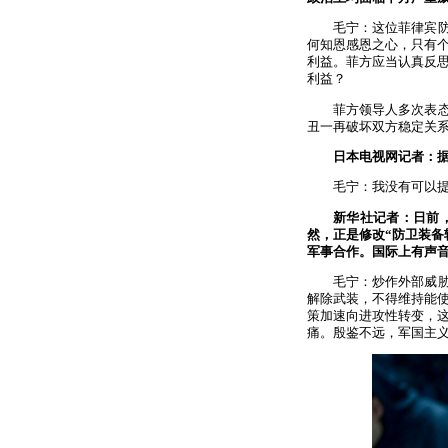
毛宁：这位菲律宾
何知恩感恩之心，只有
利益。菲方应当认真反
利益？
菲方领导人多次表
丑一再破坏双方稳定关
日本电视网记者：
毛宁：我没有可以
新华社记者：日前
然，正是修改“防卫装备
军事合作。国际上有声
毛宁：炒作外部威
解除武装，不得维持能
策加速向进攻性转变，
痛。殷鉴不远，军国主义