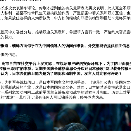
防长多次发表涉华谬论。你刚才提到他的有关最新表态再次表明，此人完全不顾
个人私利，甚至不惜拿民生问题搞政治作秀，严重损害中菲关系和双方互信，也
思，如果放任这样的人为所欲为，中方如何继续向菲提供物资和援助？最终买单
态愿同中方妥处分歧、推动双边关系缓和。希望菲方言行一致，严格约束官员言
系的努力。
据报道，朝鲜方面似乎在为中国领导人的访问作准备。外交部能否提供相关信息
提供的信息。
，高市早苗在社交平台上发文称，在战后最严峻的安保环境下，为了防卫而提
转移三原则”的本质。近期美国防长赫格塞思公开欢迎日本修改“防卫装备转移
音认为，日本强化防卫能力是为了制衡和遏制中国。发言人对此有何评论？
胁，为扩军备战找借口，是日本军国主义的惯用手法。《波茨坦公告》等国际文
使其重新武装的产业，这是日本的国际法义务。然而，日本解禁杀伤性武器出口
这一系列危险动向同二战前军国主义筹备发动战争的过程何其相似。历史上对军
的“魔盒”一旦打开，没有任何人可以独善其身，终将养虎为患。