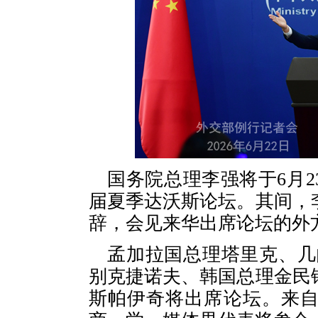
国务院总理李强将于6月2
届夏季达沃斯论坛。其间，
辞，会见来华出席论坛的外
孟加拉国总理塔里克、几
别克捷诺夫、韩国总理金民
斯帕伊奇将出席论坛。来自9