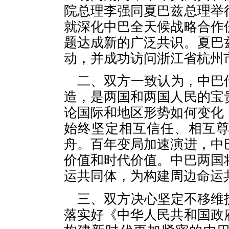
院总理李强同夏巴兹总理举
就深化中巴全天候战略合作
题达成新的广泛共识。夏巴
动，并成功访问浙江省杭州
二、双方一致认为，中巴
造，是两国和两国人民的宝
论国际和地区形势如何变化
始终坚定相互信任、相互
舟。百年变局加速演进，中
价值和时代价值。中巴两国
运共同体，为构建周边命运
三、双方决心坚定不移维
落实好《中华人民共和国政