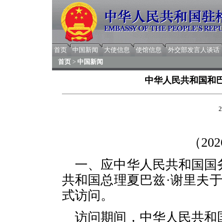
首页
中国新闻
大使信息
使馆信息
外交部发言人谈话
首页
>
中国新闻
中华人民共和国和
2
（20
一、应中华人民共和国国
共和国总理夏巴兹·谢里夫于2
式访问。
访问期间，中华人民共和