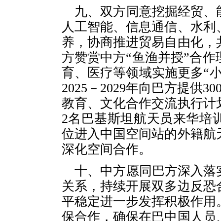
九、双方同意挖掘经贸、
人工智能、信息通信、水利
养，协商推进贸易自由化，
方赞赏中方“鱼渔并授”合
育、医疗等领域实施更多“
2025－2029年向巴方提供
教育、文化合作交流执行计
2名巴基斯坦航天员来华培
位进入中国空间站的外籍航
深化空间合作。
十、中方愿同巴方深入落
关系，持续开展双多边反恐
平稳定进一步发挥积极作用
保合作，确保在巴中国人员