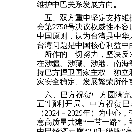
维护中巴关系发展方向。
五、双方重申坚定支持维
会第2758号决议权威性不
中国原则，认为台湾是中华
台湾问题是中国核心利益中
一所作的一切努力，坚决反
在涉疆、涉藏、涉港、南海
持巴方捍卫国家主权、独立
家安全稳定、发展繁荣所作
六、巴方祝贺中方圆满完
五”顺利开局。中方祝贺
（2024－2029年）为中
意高质量共建“一带一路”
中巴经济走廊“2.0升级版